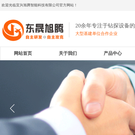
欢迎光临宜兴旭腾智能科技有限公司官方网站！
20余年专注于钻探设备
大型基建单位合作企业
网站首页
关于我们
产品中心