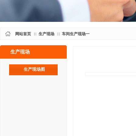
网站首页
生产现场
车间生产现场一
∷
∷
生产现场
产品中心
生产现场图