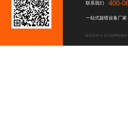
400-0
联系我们
一站式旋喷设备厂家
版权所有 © 宜兴旭腾智