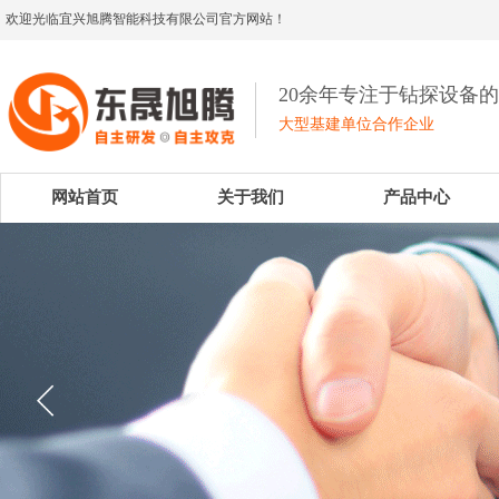
欢迎光临宜兴旭腾智能科技有限公司官方网站！
20余年专注于钻探设备
大型基建单位合作企业
网站首页
关于我们
产品中心